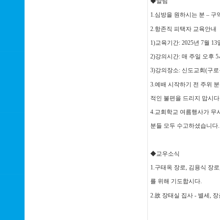
◆알림
1.심방을 원하시는 분 –
2.항존직 피택자 교육안내
1)교육기간: 2025년 7월 1
2)강의시간: 매 주일 오후 5
3)강의장소: 신도교회(구로구
3.예배 시작하기 전 주위
적인 불편을 드리지 맙시다
4.교회학교 여름행사가 무
분들 모두 수고하셨습니다.
◆교우소식
1.구태옥 장로, 김용식 장로
를 위해 기도합시다.
2.故 장태실 집사 - 별세,