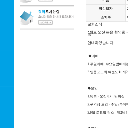
이름
작성일자
조회수
교회소식
*새로 오신 분을 환영합
록
안내하겠습니다.
◆예배
1.주일예배, 수요일밤예배
2.영등포노회 여전도회 제2지구
◆모임
1.당회 - 오전 8시, 당회실.
2.구역장 모임 - 주일2부예배
3.9월 토요일 청소 - 제2남