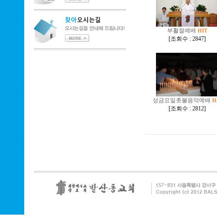
부활절예배
HIT
[
조회수 : 2847
]
성금요일촛불음악예배
H
[
조회수 : 2812
]